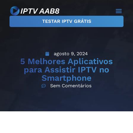
TESTAR IPTV GRÁTIS
Planos IPTV
Teste IPTV
Sobre Nós
agosto 9, 2024
5 Melhores Aplicativos
para Assistir IPTV no
Smartphone
Sem Comentários