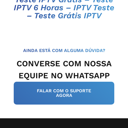
IPTV 6 Horas
–
IPTV Teste
–
Teste Grátis IPTV
AINDA ESTÁ COM ALGUMA DÚVIDA?
CONVERSE COM NOSSA
EQUIPE NO WHATSAPP
FALAR COM O SUPORTE
AGORA