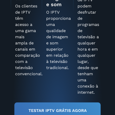
e som
Os clientes
podem
de IPTV
O IPTV
desfrutar
têm
proporciona
de
acesso a
uma
programas
uma gama
qualidade
de
mais
de imagem
televisão a
ampla de
e som
qualquer
canais em
superior
hora e em
comparação
em relação
qualquer
com a
à televisão
lugar,
televisão
tradicional.
desde que
convencional.
tenham
uma
conexão à
internet.
TESTAR IPTV GRÁTIS AGORA