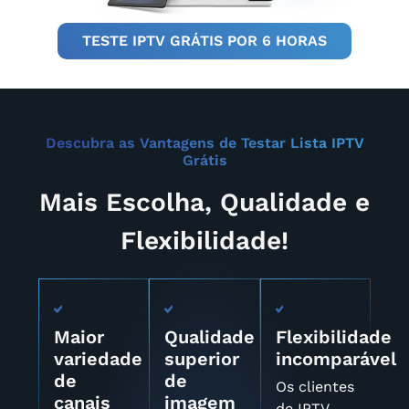
TESTE IPTV GRÁTIS POR 6 HORAS
Descubra as Vantagens de Testar Lista IPTV
Grátis
Mais Escolha, Qualidade e
Flexibilidade!
Maior
Qualidade
Flexibilidade
variedade
superior
incomparável
de
de
Os clientes
canais
imagem
de IPTV