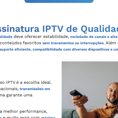
ssinatura IPTV de Qualida
deve oferecer estabilidade,
alidade
variedade de canais e alta
 conteúdos favoritos
. Além
sem travamentos ou interrupções
suporte eficiente, compatibilidade com diversos dispositivos e u
so IPTV é a escolha ideal.
nacionais,
transmissões em
orma garante uma
 a melhor performance,
e muito mais com
s
máxima