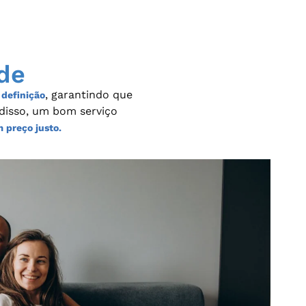
de
, garantindo que
 definição
 disso, um bom serviço
m preço justo.