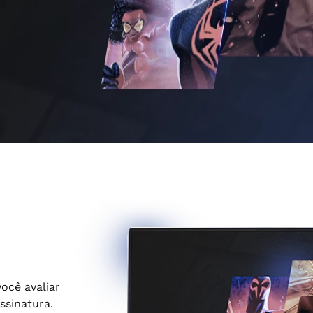
ocê avaliar
ssinatura.