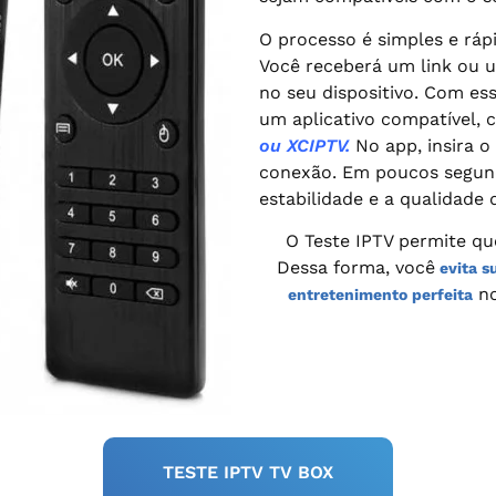
O processo é simples e ráp
Você receberá um link ou u
no seu dispositivo. Com es
um aplicativo compatível,
ou XCIPTV.
No app, insira o
conexão. Em poucos segundo
estabilidade e a qualidade 
O
Teste IPTV permite q
Dessa forma, você
evita s
no
entretenimento perfeita
TESTE IPTV TV BOX