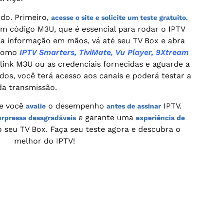
ido. Primeiro,
acesse o site e solicite um teste gratuito.
m código M3U, que é essencial para rodar o IPTV
sa informação em mãos, vá até seu TV Box e abra
 como
IPTV Smarters, TiviMate, Vu Player, 9Xtream
 link M3U ou as credenciais fornecidas e aguarde a
s, você terá acesso aos canais e poderá testar a
da transmissão.
ue você
o desempenho
IPTV.
avalie
antes de assinar
e garante uma
urpresas desagradáveis
experiência de
 seu TV Box. Faça seu teste agora e descubra o
melhor do IPTV!